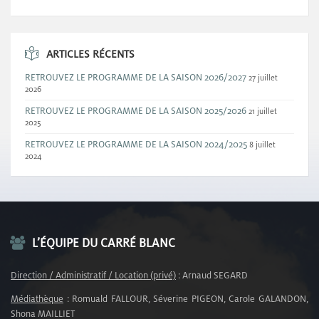
ARTICLES RÉCENTS
RETROUVEZ LE PROGRAMME DE LA SAISON 2026/2027
27 juillet
2026
RETROUVEZ LE PROGRAMME DE LA SAISON 2025/2026
21 juillet
2025
RETROUVEZ LE PROGRAMME DE LA SAISON 2024/2025
8 juillet
2024
L’ÉQUIPE DU CARRÉ BLANC
Direction / Administratif / Location (privé)
: Arnaud SEGARD
Médiathèque
: Romuald FALLOUR, Séverine PIGEON, Carole GALANDON,
Shona MAILLIET