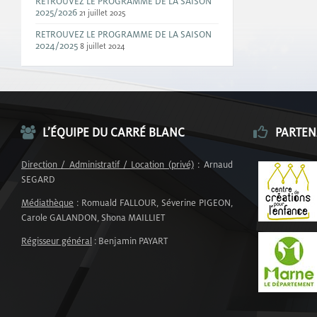
RETROUVEZ LE PROGRAMME DE LA SAISON
2025/2026
21 juillet 2025
RETROUVEZ LE PROGRAMME DE LA SAISON
2024/2025
8 juillet 2024
L’ÉQUIPE DU CARRÉ BLANC
PARTEN
Direction / Administratif / Location (privé)
: Arnaud
SEGARD
Médiathèque
: Romuald FALLOUR, Séverine PIGEON,
Carole GALANDON, Shona MAILLIET
Régisseur général
: Benjamin PAYART