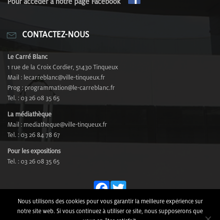
Pour accèder à notre page Facebook
CONTACTEZ-NOUS
Le Carré Blanc
1 rue de la Croix Cordier, 51430 Tinqueux
Mail : lecarreblanc@ville-tinqueux.fr
Prog : programmation@le-carreblanc.fr
Tel. : 03 26 08 35 65
La médiathèque
Mail : mediatheque@ville-tinqueux.fr
Tel. : 03 26 84 78 67
Pour les expositions
Tel. : 03 26 08 35 65
Fa
T
ce
wi
Nous utilisons des cookies pour vous garantir la meilleure expérience sur
© Le Carré Blanc - Rue de la Croix Cordier, 51430 Tinqueux -
notre site web. Si vous continuez à utiliser ce site, nous supposerons que
bo
tt
Tél. 03 26 08 35 65 -
Mentions Légales
-
Plan du site
-