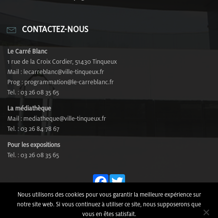
CONTACTEZ-NOUS
Le Carré Blanc
1 rue de la Croix Cordier, 51430 Tinqueux
Mail : lecarreblanc@ville-tinqueux.fr
Prog : programmation@le-carreblanc.fr
Tel. : 03 26 08 35 65
La médiathèque
Mail : mediatheque@ville-tinqueux.fr
Tel. : 03 26 84 78 67
Pour les expositions
Tel. : 03 26 08 35 65
Fa
T
ce
wi
Nous utilisons des cookies pour vous garantir la meilleure expérience sur
© Le Carré Blanc - Rue de la Croix Cordier, 51430 Tinqueux -
notre site web. Si vous continuez à utiliser ce site, nous supposerons que
bo
tt
Tél. 03 26 08 35 65 -
Mentions Légales
-
Plan du site
-
vous en êtes satisfait.
Design by
COM4DESIGN