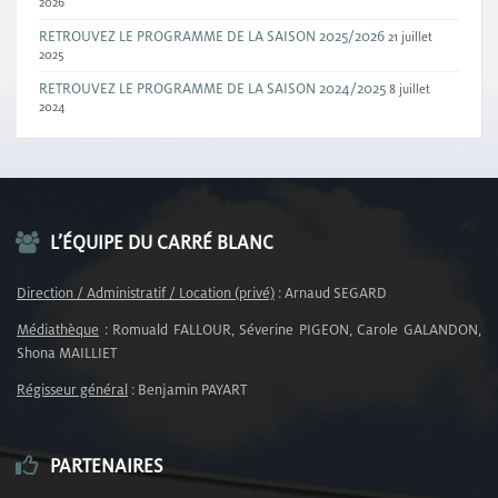
2026
RETROUVEZ LE PROGRAMME DE LA SAISON 2025/2026
21 juillet
2025
RETROUVEZ LE PROGRAMME DE LA SAISON 2024/2025
8 juillet
2024
L’ÉQUIPE DU CARRÉ BLANC
Direction / Administratif / Location (privé)
: Arnaud SEGARD
Médiathèque
: Romuald FALLOUR, Séverine PIGEON, Carole GALANDON,
Shona MAILLIET
Régisseur général
: Benjamin PAYART
PARTENAIRES