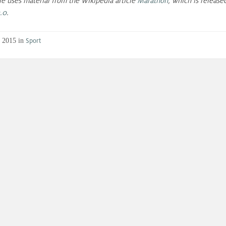
cle uses material from the Wikipedia article
Marathon
, which is releas
.0
.
Sport
 2015 in