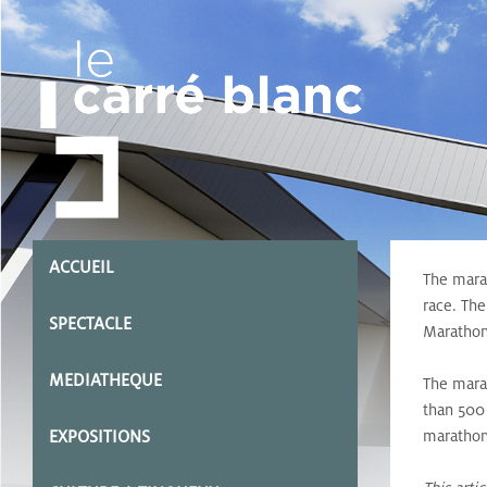
ACCUEIL
The marat
race. The
SPECTACLE
Marathon
MEDIATHEQUE
The mara
than 500 
EXPOSITIONS
marathons