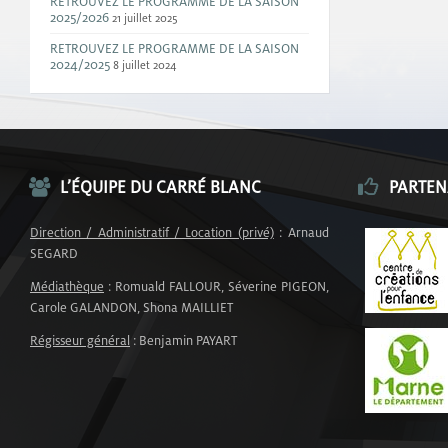
RETROUVEZ LE PROGRAMME DE LA SAISON
2025/2026
21 juillet 2025
RETROUVEZ LE PROGRAMME DE LA SAISON
2024/2025
8 juillet 2024
L’ÉQUIPE DU CARRÉ BLANC
PARTEN
Direction / Administratif / Location (privé)
: Arnaud
SEGARD
Médiathèque
: Romuald FALLOUR, Séverine PIGEON,
Carole GALANDON, Shona MAILLIET
Régisseur général
: Benjamin PAYART