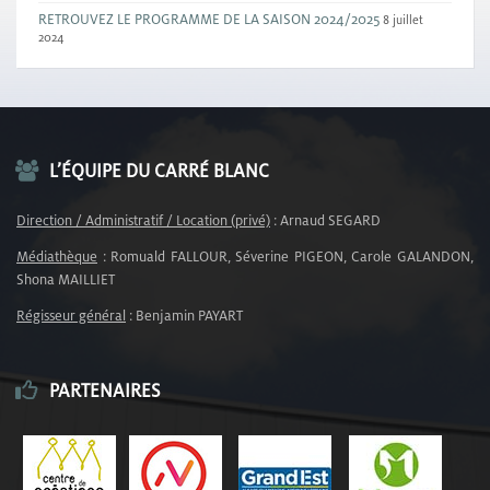
RETROUVEZ LE PROGRAMME DE LA SAISON 2024/2025
8 juillet
2024
L’ÉQUIPE DU CARRÉ BLANC
Direction / Administratif / Location (privé)
: Arnaud SEGARD
Médiathèque
: Romuald FALLOUR, Séverine PIGEON, Carole GALANDON,
Shona MAILLIET
Régisseur général
: Benjamin PAYART
PARTENAIRES