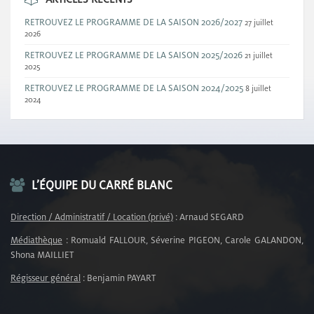
RETROUVEZ LE PROGRAMME DE LA SAISON 2026/2027
27 juillet
2026
RETROUVEZ LE PROGRAMME DE LA SAISON 2025/2026
21 juillet
2025
RETROUVEZ LE PROGRAMME DE LA SAISON 2024/2025
8 juillet
2024
L’ÉQUIPE DU CARRÉ BLANC
Direction / Administratif / Location (privé)
: Arnaud SEGARD
Médiathèque
: Romuald FALLOUR, Séverine PIGEON, Carole GALANDON,
Shona MAILLIET
Régisseur général
: Benjamin PAYART