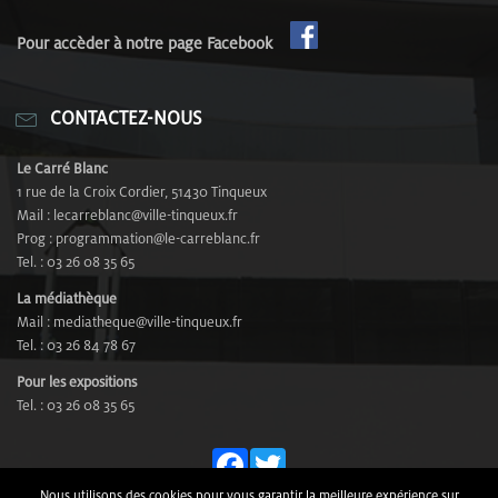
Pour accèder à notre page Facebook
CONTACTEZ-NOUS
Le Carré Blanc
1 rue de la Croix Cordier, 51430 Tinqueux
Mail : lecarreblanc@ville-tinqueux.fr
Prog : programmation@le-carreblanc.fr
Tel. : 03 26 08 35 65
La médiathèque
Mail : mediatheque@ville-tinqueux.fr
Tel. : 03 26 84 78 67
Pour les expositions
Tel. : 03 26 08 35 65
Fa
T
Nous utilisons des cookies pour vous garantir la meilleure expérience sur