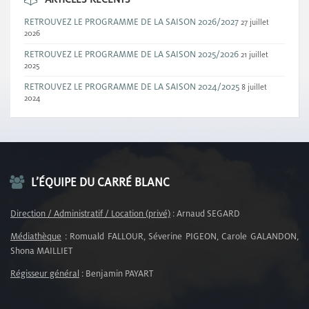
RETROUVEZ LE PROGRAMME DE LA SAISON 2026/2027
27 juillet
2026
RETROUVEZ LE PROGRAMME DE LA SAISON 2025/2026
21 juillet
2025
RETROUVEZ LE PROGRAMME DE LA SAISON 2024/2025
8 juillet
2024
L’ÉQUIPE DU CARRÉ BLANC
Direction / Administratif / Location (privé)
: Arnaud SEGARD
Médiathèque
: Romuald FALLOUR, Séverine PIGEON, Carole GALANDON,
Shona MAILLIET
Régisseur général
: Benjamin PAYART