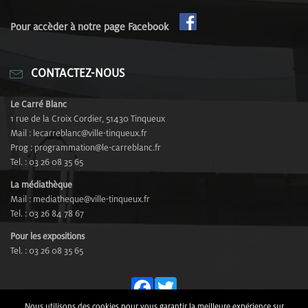
Pour accèder à notre page Facebook
CONTACTEZ-NOUS
Le Carré Blanc
1 rue de la Croix Cordier, 51430 Tinqueux
Mail : lecarreblanc@ville-tinqueux.fr
Prog : programmation@le-carreblanc.fr
Tel. : 03 26 08 35 65
La médiathèque
Mail : mediatheque@ville-tinqueux.fr
Tel. : 03 26 84 78 67
Pour les expositions
Tel. : 03 26 08 35 65
Fa
T
Nous utilisons des cookies pour vous garantir la meilleure expérience sur