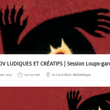
DV LUDIQUES ET CRÉATIFS | Session Loups-garo
vier 2027
15 h 00 min
Le Carré Blanc Médiathèque