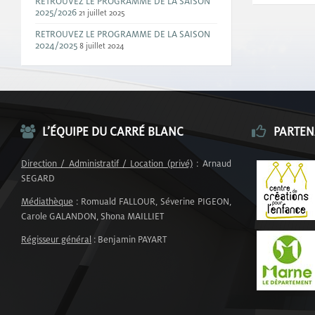
RETROUVEZ LE PROGRAMME DE LA SAISON
2025/2026
21 juillet 2025
RETROUVEZ LE PROGRAMME DE LA SAISON
2024/2025
8 juillet 2024
L’ÉQUIPE DU CARRÉ BLANC
PARTEN
Direction / Administratif / Location (privé)
: Arnaud
SEGARD
Médiathèque
: Romuald FALLOUR, Séverine PIGEON,
Carole GALANDON, Shona MAILLIET
Régisseur général
: Benjamin PAYART