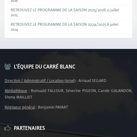
2026
RETROUVEZ LE PROGRAMME DE LA SAISON 2025/2026
21 juillet
2025
RETROUVEZ LE PROGRAMME DE LA SAISON 2024/2025
8 juillet
2024
L’ÉQUIPE DU CARRÉ BLANC
Direction / Administratif / Location (privé)
: Arnaud SEGARD
Médiathèque
: Romuald FALLOUR, Séverine PIGEON, Carole GALANDON,
Shona MAILLIET
Régisseur général
: Benjamin PAYART
PARTENAIRES