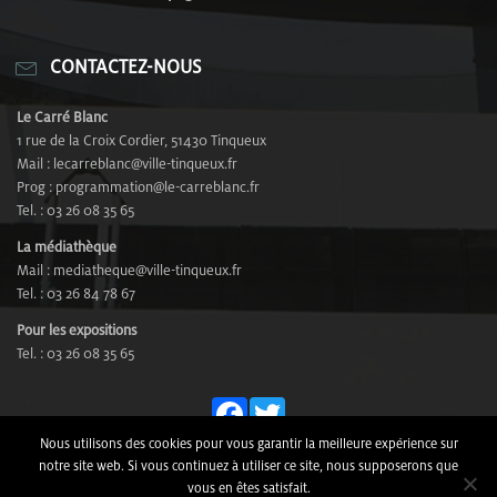
CONTACTEZ-NOUS
Le Carré Blanc
1 rue de la Croix Cordier, 51430 Tinqueux
Mail : lecarreblanc@ville-tinqueux.fr
Prog : programmation@le-carreblanc.fr
Tel. : 03 26 08 35 65
La médiathèque
Mail : mediatheque@ville-tinqueux.fr
Tel. : 03 26 84 78 67
Pour les expositions
Tel. : 03 26 08 35 65
Fa
T
ce
wi
Nous utilisons des cookies pour vous garantir la meilleure expérience sur
© Le Carré Blanc - Rue de la Croix Cordier, 51430 Tinqueux -
notre site web. Si vous continuez à utiliser ce site, nous supposerons que
bo
tt
Tél. 03 26 08 35 65 -
Mentions Légales
-
Plan du site
-
vous en êtes satisfait.
Design by
COM4DESIGN