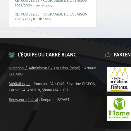
RETROUVEZ LE PROGRAMME DE LA SAISON
2025/2026
21 juillet 2025
RETROUVEZ LE PROGRAMME DE LA SAISON
2024/2025
8 juillet 2024
L’ÉQUIPE DU CARRÉ BLANC
PARTEN
Direction / Administratif / Location (privé)
: Arnaud
SEGARD
Médiathèque
: Romuald FALLOUR, Séverine PIGEON,
Carole GALANDON, Shona MAILLIET
Régisseur général
: Benjamin PAYART