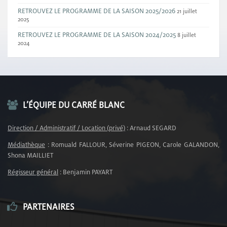
RETROUVEZ LE PROGRAMME DE LA SAISON 2025/2026
21 juillet
2025
RETROUVEZ LE PROGRAMME DE LA SAISON 2024/2025
8 juillet
2024
L’ÉQUIPE DU CARRÉ BLANC
Direction / Administratif / Location (privé)
: Arnaud SEGARD
Médiathèque
: Romuald FALLOUR, Séverine PIGEON, Carole GALANDON,
Shona MAILLIET
Régisseur général
: Benjamin PAYART
PARTENAIRES