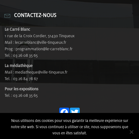
CONTACTEZ-NOUS
Le Carré Blanc
1 rue de la Croix Cordier, 51430 Tinqueux
Mail : lecarreblanc@ville-tinqueux.fr
Prog : programmation@le-carreblanc.fr
Tel. : 03 26 08 35 65
La médiathèque
Mail : mediatheque@ville-tinqueux.fr
Tel. : 03 26 84 78 67
Pour les expositions
Tel. : 03 26 08 35 65
Fa
T
ce
wi
Nous utilisons des cookies pour vous garantir la meilleure expérience sur
© Le Carré Blanc - Rue de la Croix Cordier, 51430 Tinqueux -
notre site web. Si vous continuez à utiliser ce site, nous supposerons que
bo
tt
Tél. 03 26 08 35 65 -
Mentions Légales
-
Plan du site
-
vous en êtes satisfait.
Design by
COM4DESIGN